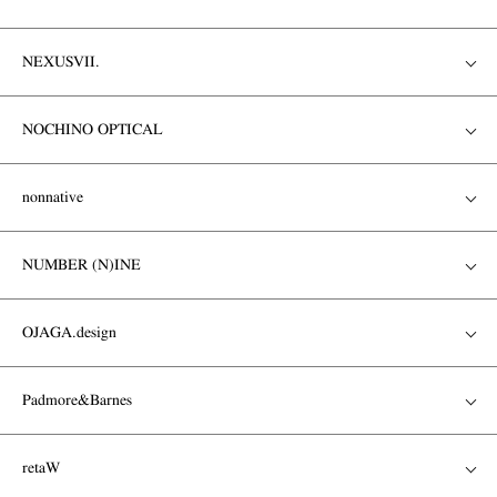
NEXUSVII.
NOCHINO OPTICAL
nonnative
NUMBER (N)INE
OJAGA.design
Padmore&Barnes
retaW