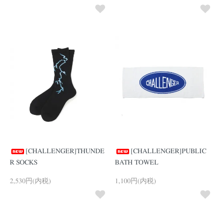
[CHALLENGER]THUNDE
[CHALLENGER]PUBLIC
R SOCKS
BATH TOWEL
2,530円(内税)
1,100円(内税)