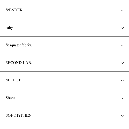
S/ENDER
saby
Sasquatchfabrix.
SECOND LAB.
SELECT
Sheba
SOFTHYPHEN