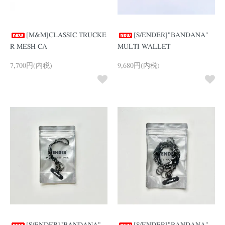
[M&M]CLASSIC TRUCKE
[S/ENDER]"BANDANA"
R MESH CA
MULTI WALLET
7,700円(内税)
9,680円(内税)