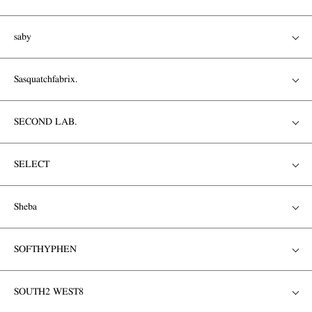
saby
Sasquatchfabrix.
SECOND LAB.
SELECT
Sheba
SOFTHYPHEN
SOUTH2 WEST8