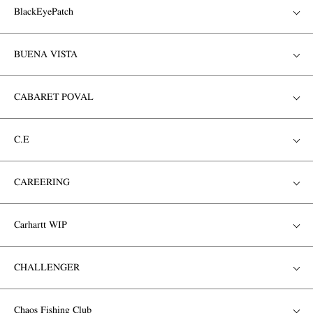
BlackEyePatch
BUENA VISTA
CABARET POVAL
C.E
CAREERING
Carhartt WIP
CHALLENGER
Chaos Fishing Club