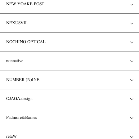
NEW YOAKE POST
NEXUSVII.
NOCHINO OPTICAL
nonnative
NUMBER (N)INE
OJAGA.design
Padmore&Barnes
retaW