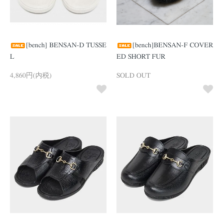
[bench] BENSAN-D TUSSE
[bench]BENSAN-F COVER
L
ED SHORT FUR
4,860円(内税)
SOLD OUT