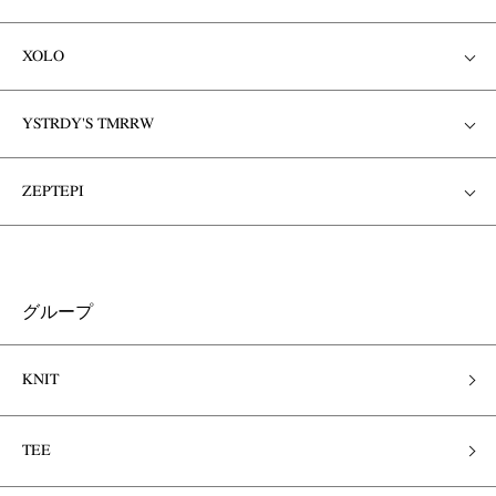
XOLO
YSTRDY'S TMRRW
ZEPTEPI
グループ
KNIT
TEE