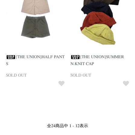
[THE UNION]HALF PANT
[THE UNION]SUMMER
S
N.KNIT CAP
SOLD OUT
SOLD OUT
全
24
商品中
1 - 12
表示