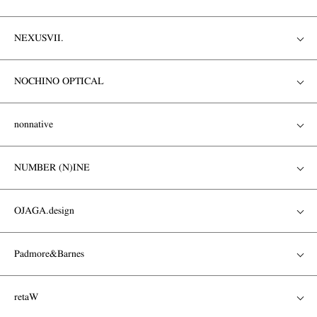
NEXUSVII.
NOCHINO OPTICAL
nonnative
NUMBER (N)INE
OJAGA.design
Padmore&Barnes
retaW