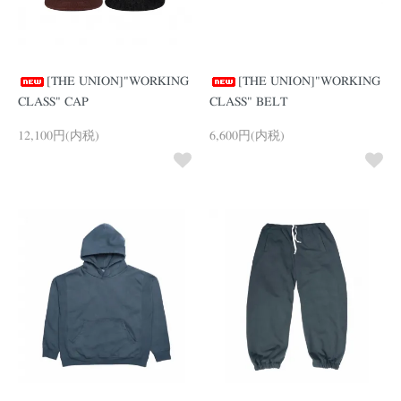
[THE UNION]"WORKING
[THE UNION]"WORKING
CLASS" CAP
CLASS" BELT
12,100円(内税)
6,600円(内税)