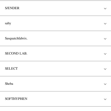
S/ENDER
saby
Sasquatchfabrix.
SECOND LAB.
SELECT
Sheba
SOFTHYPHEN