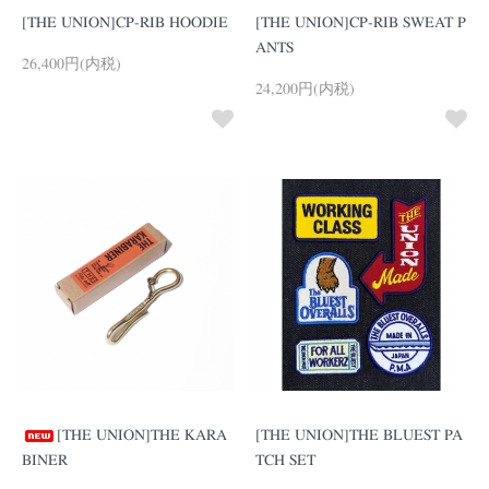
[THE UNION]CP-RIB HOODIE
[THE UNION]CP-RIB SWEAT P
ANTS
26,400円(内税)
24,200円(内税)
[THE UNION]THE KARA
[THE UNION]THE BLUEST PA
BINER
TCH SET