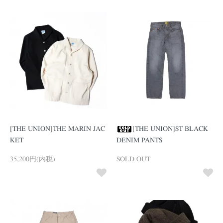
[THE UNION]THE MARIN JAC
[THE UNION]ST BLACK
KET
DENIM PANTS
35,200円(内税)
SOLD OUT