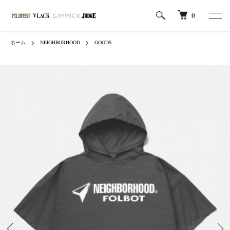
0
ホーム
NEIGHBORHOOD
GOODS