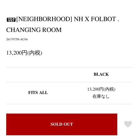
[NEIGHBORHOOD] NH X FOLBOT .
CHANGING ROOM
2617975N-AC04
13,200円(内税)
BLACK
13,200円(内税)
FITS ALL
在庫なし
SOLD OUT