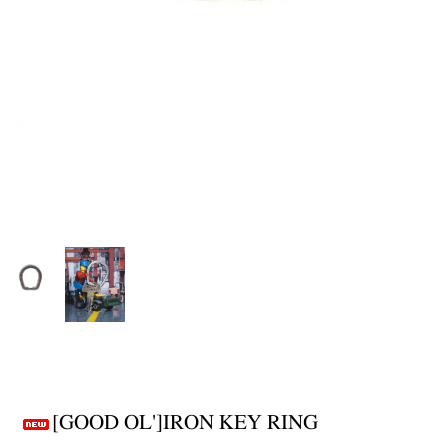
[GOOD OL']IRON KEY RING