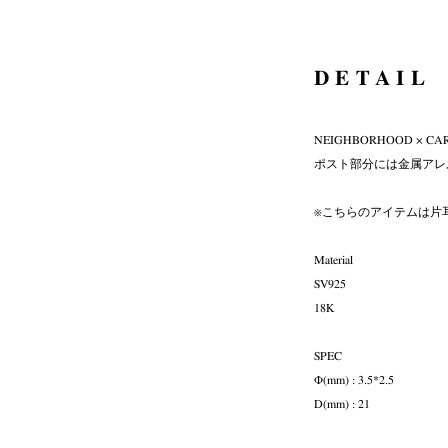
DETAIL
NEIGHBORHOOD ×
ポスト部分には金属アレ
※こちらのアイテムは片
Material
SV925
18K
SPEC
Φ(mm) : 3.5*2.5
D(mm) : 21