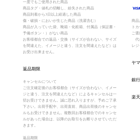
一度でもご使用された商品
商品タグ・値札の切離し、紛失された商品
商品到着から3日以上経過した商品
傷・破損・においが生じた商品（洗濯含む）
商品
商品が入っていた袋、靴箱・化粧箱、付属品（保証書・
トカ
予備ボタン・）がない商品
ご選
お客様都合での返品・交換（サイズが合わない、サイズ
代金
を間違えた、イメージと違う、注文を間違えたなど）は
レジ
お受け出来ません。
ヤ
返品期限
銀
キャンセルについて
ご注文確定後のお客様都合（サイズが合わない、イメー
ジと違う、注文を間違えたなど）によるキャンセルは一
楽
切お受けできません。誠に恐れ入りますが、予めご了承
下さい。出荷手配中、出荷直前、商品出荷後のキャンセ
ルもお受けできません。複数回お客様都合でのキャンセ
ルがあった場合は、以降のお取引をお断りさせていただ
きます。
返品期限