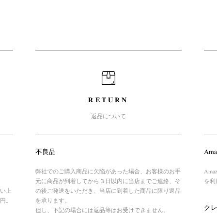
RETURN
返品について
不良品
Ama
弊社でのご購入商品に欠陥があった場合、お客様のお手
Am
元に商品が到着してから３日以内に当店までご連絡、そ
を利
い上
の後ご発送をいただき、当店に到着した商品に限り返品
円。
を承ります。
ク
但し、下記の場合には返品等はお受けできません。