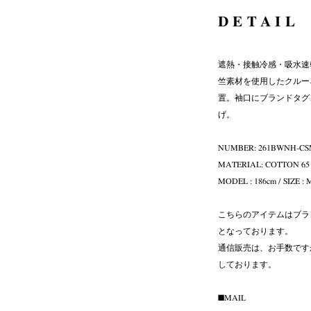
DETAIL
遮熱・接触冷感・吸水速乾
竺素材を使用したクルー
置。袖口にブランドタグ
げ。
NUMBER: 261BWNH-CS
MATERIAL: COTTON 65 
MODEL : 186cm / SIZE 
こちらのアイテムはブラ
となっております。
通信販売は、お手数ですが
しております。
■MAIL