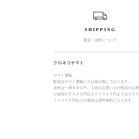
ショッピングガイド
SHIPPING
配送・送料について
クロネコヤマト
ヤマト運輸
配送はヤマト運輸にてお届け致しております。
送料は一律８８０円、１回のお買い上げ商品のお買
げ金額が５５００円以上１１０００円までは５５０
１１０００円以上の場合は送料無料となります。