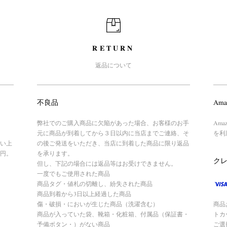
RETURN
返品について
不良品
Ama
弊社でのご購入商品に欠陥があった場合、お客様のお手
Am
元に商品が到着してから３日以内に当店までご連絡、そ
を利
い上
の後ご発送をいただき、当店に到着した商品に限り返品
円。
を承ります。
ク
但し、下記の場合には返品等はお受けできません。
一度でもご使用された商品
商品タグ・値札の切離し、紛失された商品
商品到着から3日以上経過した商品
傷・破損・においが生じた商品（洗濯含む）
商品
商品が入っていた袋、靴箱・化粧箱、付属品（保証書・
トカ
予備ボタン・）がない商品
ご選