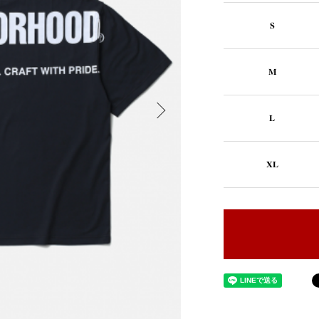
S
M
L
XL