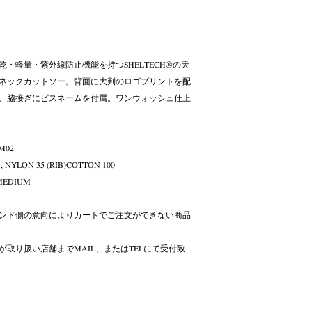
・軽量・紫外線防止機能を持つSHELTECH®の天
ネックカットソー。背面に大判のロゴプリントを配
、脇接ぎにピスネームを付属。ワンウォッシュ仕上
M02
, NYLON 35 (RIB)COTTON 100
: MEDIUM
ンド側の意向によりカートでご注文ができない商品
取り扱い店舗までMAIL、またはTELにて受付致