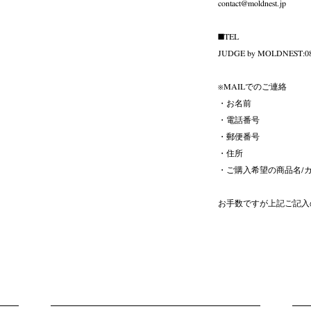
contact@moldnest.jp
■TEL
JUDGE by MOLDNEST:08
※MAILでのご連絡
・お名前
・電話番号
・郵便番号
・住所
・ご購入希望の商品名/カ
お手数ですが上記ご記入