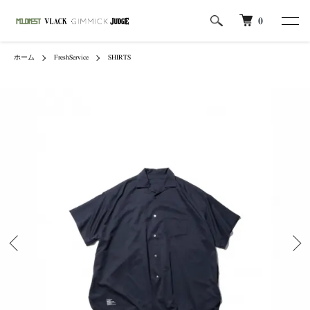
0
ホーム
FreshService
SHIRTS