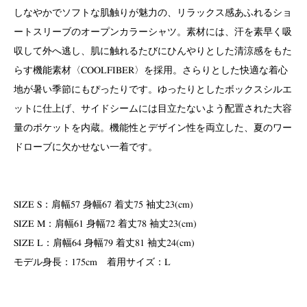
しなやかでソフトな肌触りが魅力の、リラックス感あふれるショ
ートスリーブのオープンカラーシャツ。素材には、汗を素早く吸
収して外へ逃し、肌に触れるたびにひんやりとした清涼感をもた
らす機能素材〈COOLFIBER〉を採用。さらりとした快適な着心
地が暑い季節にもぴったりです。ゆったりとしたボックスシルエ
ットに仕上げ、サイドシームには目立たないよう配置された大容
量のポケットを内蔵。機能性とデザイン性を両立した、夏のワー
ドローブに欠かせない一着です。
SIZE S：肩幅57 身幅67 着丈75 袖丈23(cm)
SIZE M：肩幅61 身幅72 着丈78 袖丈23(cm)
SIZE L：肩幅64 身幅79 着丈81 袖丈24(cm)
モデル身長：175cm 着用サイズ：L