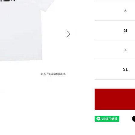
S
M
L
XL