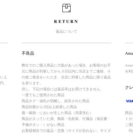
RETURN
返品について
不良品
Ama
弊社でのご購入商品に欠陥があった場合、お客様のお手
Am
元に商品が到着してから３日以内に当店までご連絡、そ
を利
い上
の後ご発送をいただき、当店に到着した商品に限り返品
円。
を承ります。
ク
但し、下記の場合には返品等はお受けできません。
一度でもご使用された商品
商品タグ・値札の切離し、紛失された商品
商品到着から3日以上経過した商品
傷・破損・においが生じた商品（洗濯含む）
商品
商品が入っていた袋、靴箱・化粧箱、付属品（保証書・
トカ
予備ボタン・）がない商品
ご選
お客様都合での返品・交換（サイズが合わない、サイズ
代金