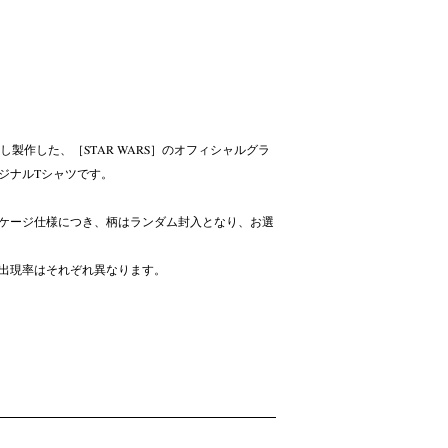
を記念し製作した、［STAR WARS］のオフィシャルグラ
ジナルTシャツです。
ケージ仕様につき、柄はランダム封入となり、お選
出現率はそれぞれ異なります。