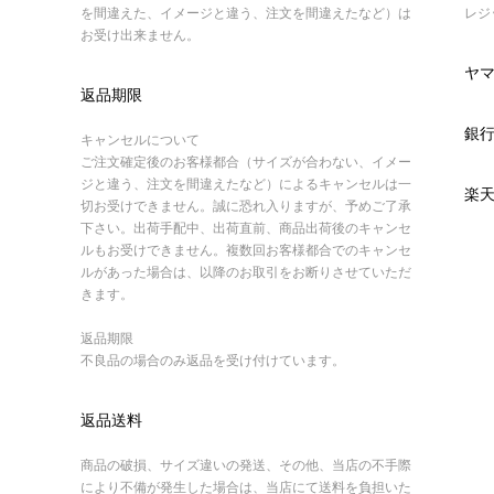
を間違えた、イメージと違う、注文を間違えたなど）は
レジ
お受け出来ません。
ヤ
返品期限
銀
キャンセルについて
ご注文確定後のお客様都合（サイズが合わない、イメー
ジと違う、注文を間違えたなど）によるキャンセルは一
楽
切お受けできません。誠に恐れ入りますが、予めご了承
下さい。出荷手配中、出荷直前、商品出荷後のキャンセ
ルもお受けできません。複数回お客様都合でのキャンセ
ルがあった場合は、以降のお取引をお断りさせていただ
きます。
返品期限
不良品の場合のみ返品を受け付けています。
返品送料
商品の破損、サイズ違いの発送、その他、当店の不手際
により不備が発生した場合は、当店にて送料を負担いた