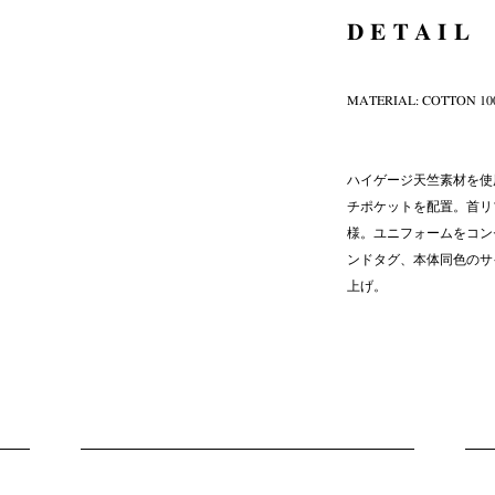
DETAIL
MATERIAL: COTTON 10
ハイゲージ天竺素材を使
チポケットを配置。首リ
様。ユニフォームをコンセ
ンドタグ、本体同色のサ
上げ。