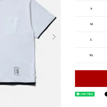
S
M
L
XL