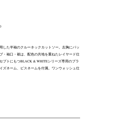
0
用した半袖のクルーネックカットソー。左胸にパッ
ブ・袖口・裾は、配色の共地を重ねたレイヤード仕
プトにもつBLACK & WHITEシリーズ専用のブラ
イズネーム、ピスネームを付属。ワンウォッシュ仕