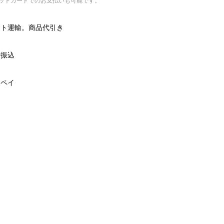
ットカードでのお支払いも可能です。
マト運輸。商品代引き
行振込
天ペイ