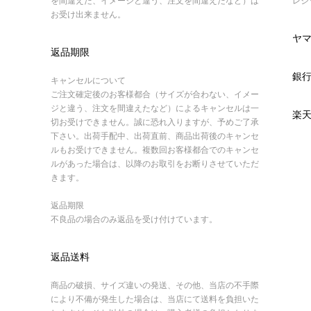
を間違えた、イメージと違う、注文を間違えたなど）は
レジ
お受け出来ません。
ヤ
返品期限
銀
キャンセルについて
ご注文確定後のお客様都合（サイズが合わない、イメー
ジと違う、注文を間違えたなど）によるキャンセルは一
楽
切お受けできません。誠に恐れ入りますが、予めご了承
下さい。出荷手配中、出荷直前、商品出荷後のキャンセ
ルもお受けできません。複数回お客様都合でのキャンセ
ルがあった場合は、以降のお取引をお断りさせていただ
きます。
返品期限
不良品の場合のみ返品を受け付けています。
返品送料
商品の破損、サイズ違いの発送、その他、当店の不手際
により不備が発生した場合は、当店にて送料を負担いた