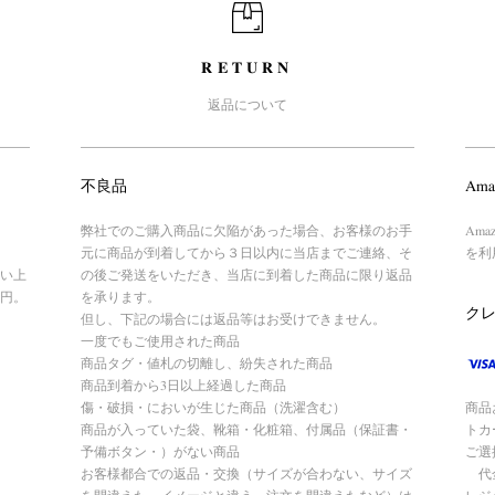
RETURN
返品について
不良品
Ama
弊社でのご購入商品に欠陥があった場合、お客様のお手
Am
元に商品が到着してから３日以内に当店までご連絡、そ
を利
い上
の後ご発送をいただき、当店に到着した商品に限り返品
円。
を承ります。
ク
但し、下記の場合には返品等はお受けできません。
一度でもご使用された商品
商品タグ・値札の切離し、紛失された商品
商品到着から3日以上経過した商品
傷・破損・においが生じた商品（洗濯含む）
商品
商品が入っていた袋、靴箱・化粧箱、付属品（保証書・
トカ
予備ボタン・）がない商品
ご選
お客様都合での返品・交換（サイズが合わない、サイズ
代金