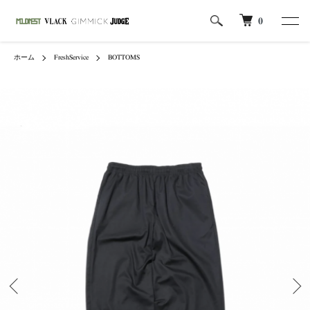
0
ホーム
FreshService
BOTTOMS