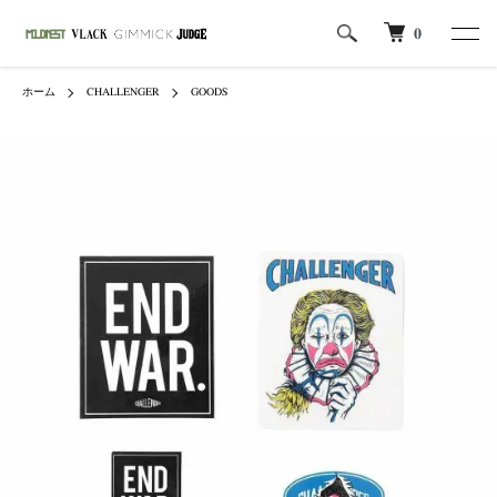
0
ホーム
CHALLENGER
GOODS