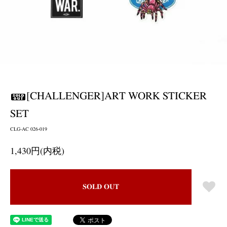
[CHALLENGER]ART WORK STICKER
SET
CLG-AC 026-019
1,430円(内税)
SOLD OUT