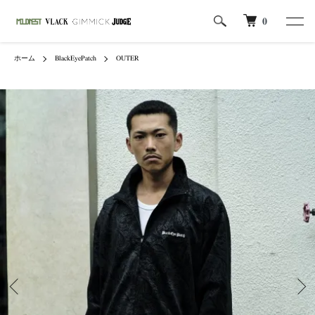
0
ホーム
BlackEyePatch
OUTER