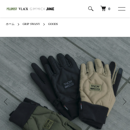
0
ホーム
GRIP SWANY
GOODS