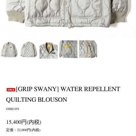
[GRIP SWANY] WATER REPELLENT
QUILTING BLOUSON
GSMJ-054
15,400円(内税)
定価：22,000円(内税)