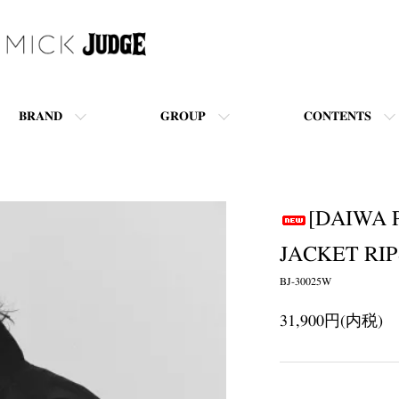
BRAND
GROUP
CONTENTS
[DAIWA 
JACKET RI
BJ-30025W
31,900円(内税)