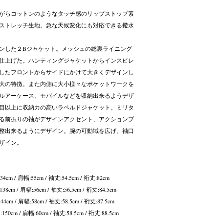
がらコットンのようなタッチ感のリップストップ素
ストレッチ生地。急な天候変化にも対応できる撥水
ンした２Bジャケット。メッシュの総裏ライニング
仕上げた。ハンティングジャケットからインスピレ
したフロントからサイドにかけて大きくデザインし
大の特徴。また内側に大小様々なポケットワークを
ルアーケース、モバイルなどを収納出来るようデザ
目以上に収納力の高いラペルドジャケット。ミリタ
る前振りの袖がデザインアクセント、アクションプ
整出来るようにデザイン。腕の可動域を広げ、袖口
ザイン。
134cm / 肩幅:55cm / 袖丈:54.5cm / 裄丈:82cm
:138cm / 肩幅:56cm / 袖丈:56.5cm / 裄丈:84.5cm
144cm / 肩幅:58cm / 袖丈:58.5cm / 裄丈:87.5cm
:150cm / 肩幅:60cm / 袖丈:58.5cm / 裄丈:88.5cm