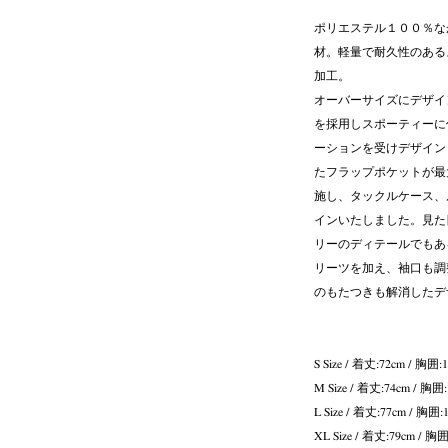
ポリエステル１００％な
材。軽量で耐久性のある
加工。
オーバーサイズにデザイ
を採用しスポーティーに
ーションを受けデザイン
たフラップポケットが最
施し、タックルケース、
インいたしました。見た
リーのディテールでもあ
リーツを加え、袖口も調
のもたつきも解消したデ
S Size / 着丈:72cm / 胸囲:
M Size / 着丈:74cm / 胸囲
L Size / 着丈:77cm / 胸囲:
XL Size / 着丈:79cm / 胸囲