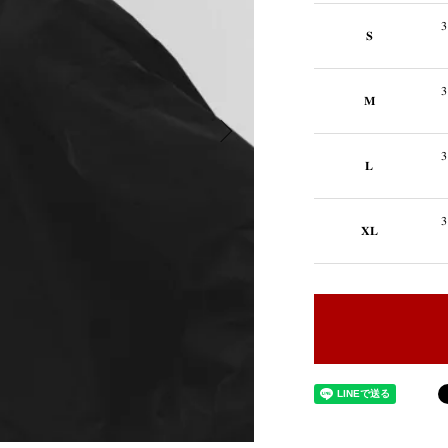
3
S
3
M
3
L
3
XL