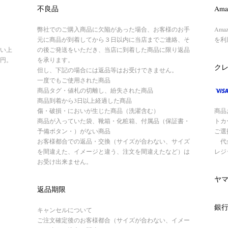
不良品
Ama
弊社でのご購入商品に欠陥があった場合、お客様のお手
Am
元に商品が到着してから３日以内に当店までご連絡、そ
を利
い上
の後ご発送をいただき、当店に到着した商品に限り返品
円。
を承ります。
ク
但し、下記の場合には返品等はお受けできません。
一度でもご使用された商品
商品タグ・値札の切離し、紛失された商品
商品到着から3日以上経過した商品
傷・破損・においが生じた商品（洗濯含む）
商品
商品が入っていた袋、靴箱・化粧箱、付属品（保証書・
トカ
予備ボタン・）がない商品
ご選
お客様都合での返品・交換（サイズが合わない、サイズ
代金
を間違えた、イメージと違う、注文を間違えたなど）は
レジ
お受け出来ません。
ヤ
返品期限
銀
キャンセルについて
ご注文確定後のお客様都合（サイズが合わない、イメー