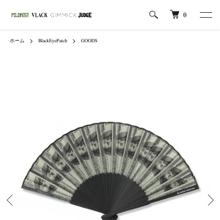
0
ホーム
BlackEyePatch
GOODS