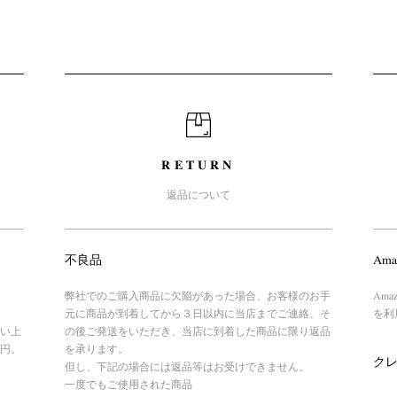
RETURN
返品について
不良品
Ama
弊社でのご購入商品に欠陥があった場合、お客様のお手
Am
元に商品が到着してから３日以内に当店までご連絡、そ
を利
い上
の後ご発送をいただき、当店に到着した商品に限り返品
円。
を承ります。
ク
但し、下記の場合には返品等はお受けできません。
一度でもご使用された商品