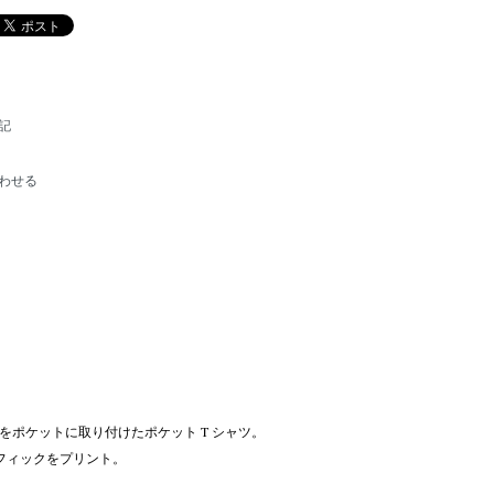
記
わせる
ムをポケットに取り付けたポケット T シャツ。
グラフィックをプリント。