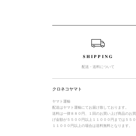
ショッピングガイド
SHIPPING
配送・送料について
クロネコヤマト
ヤマト運輸
配送はヤマト運輸にてお届け致しております。
送料は一律８８０円、１回のお買い上げ商品のお買
げ金額が５５００円以上１１０００円までは５５０
１１０００円以上の場合は送料無料となります。