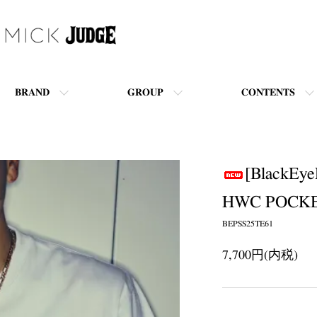
BRAND
GROUP
CONTENTS
[BlackEy
HWC POCKE
BEPSS25TE61
7,700円(内税)