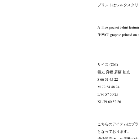
プリントはシルクスクリ
A 11oz pocket t-shirt featur
"HWC" graphic printed on t
サイズ (CM)
着丈 身幅 肩幅 袖丈
S 66 51 45 22
M 72 54 48 24
L 76 57 50 25
XL 79 60 52 26
こちらのアイテムはブラ
となっております。
通信販売は、お手数ですが