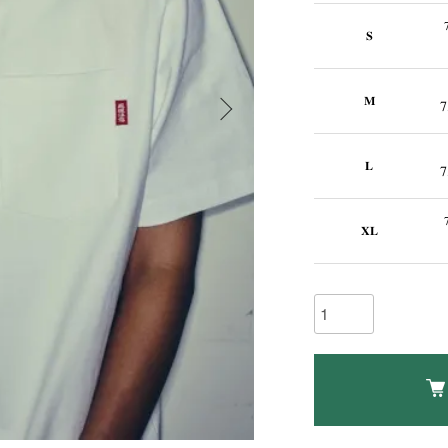
S
M
7
L
7
XL