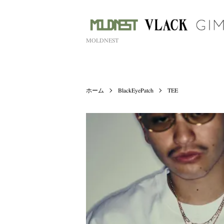
MOLDNEST
ホーム
BlackEyePatch
TEE