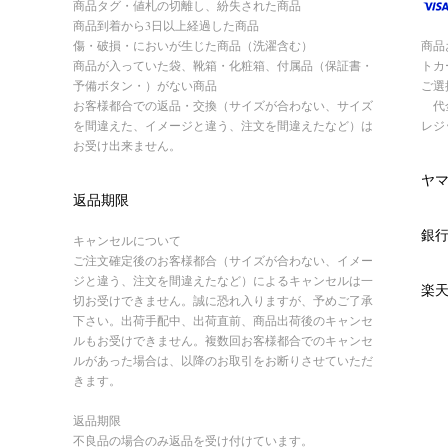
商品タグ・値札の切離し、紛失された商品
商品到着から3日以上経過した商品
傷・破損・においが生じた商品（洗濯含む）
商品
商品が入っていた袋、靴箱・化粧箱、付属品（保証書・
トカ
予備ボタン・）がない商品
ご選
お客様都合での返品・交換（サイズが合わない、サイズ
代金
を間違えた、イメージと違う、注文を間違えたなど）は
レジ
お受け出来ません。
ヤ
返品期限
銀
キャンセルについて
ご注文確定後のお客様都合（サイズが合わない、イメー
ジと違う、注文を間違えたなど）によるキャンセルは一
楽
切お受けできません。誠に恐れ入りますが、予めご了承
下さい。出荷手配中、出荷直前、商品出荷後のキャンセ
ルもお受けできません。複数回お客様都合でのキャンセ
ルがあった場合は、以降のお取引をお断りさせていただ
きます。
返品期限
不良品の場合のみ返品を受け付けています。