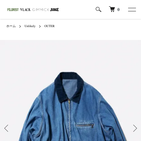
0
ホーム
Unlikely
OUTER