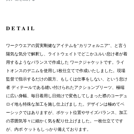
DETAIL
ワークウエアの質実剛健なアイテムを”カリフォルニア”、と言う
陽気な気分で解釈し、ライトウェイトでどこかユルい怠け者が着
用するようなバランスで作成した ワークジャケットです。ライ
トオンスのデニムを使用し1枚仕立てで作成いたしました。現場
監督で指示するだけの親方、もしくは仕事をしない、という怠け
者 ディテールである縫い付けられたアクションプリーツ、極端
に広い身幅、毎日着用し日焼けで変色してしまった襟のコーデュ
ロイ地も特殊な加工を施し仕上げまし た。デザインは極めてベ
ーシックではありますが、ポケット位置やサイズバランス、加工
の雰囲気等々に細かく気を配り仕上げました。一枚仕立てです
が、内ポ ケットもしっかり備えております。