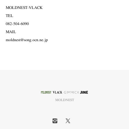
MOLDNEST-VLACK
TEL
082-504-6090
MAIL
moldnest@song.ocn.ne.jp
MOLDNEST